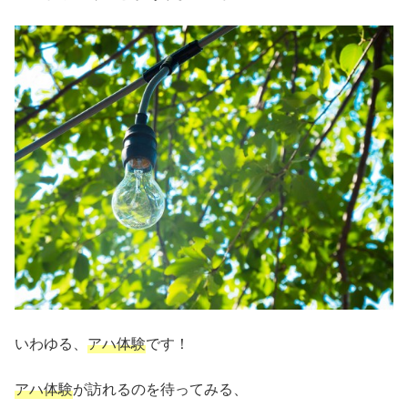
いわゆる、
アハ体験
です！
アハ体験
が訪れるのを待ってみる、