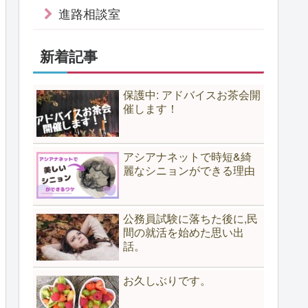
進路相談室
新着記事
保護中: アドバイスお茶会開
催します！
アシアナネットで時短&綺
麗なシニョンができる理由
公務員試験に落ちた後に,民
間の就活を始めた思い出
話。
お久しぶりです。