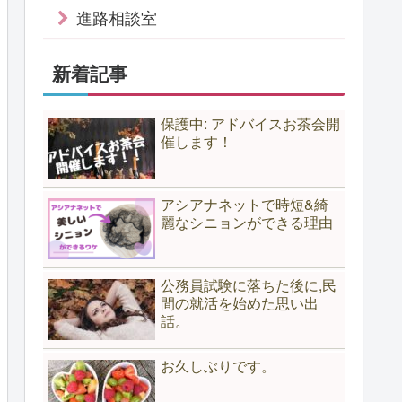
進路相談室
新着記事
保護中: アドバイスお茶会開
催します！
アシアナネットで時短&綺
麗なシニョンができる理由
公務員試験に落ちた後に,民
間の就活を始めた思い出
話。
お久しぶりです。